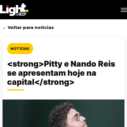
Skip
M
to
main
content
← Voltar para notícias
NOTÍCIAS
<strong>Pitty e Nando Reis
se apresentam hoje na
capital</strong>