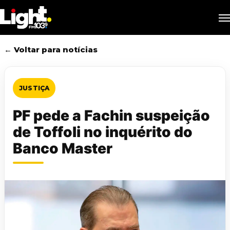
Skip
M
to
main
content
← Voltar para notícias
JUSTIÇA
PF pede a Fachin suspeição
de Toffoli no inquérito do
Banco Master