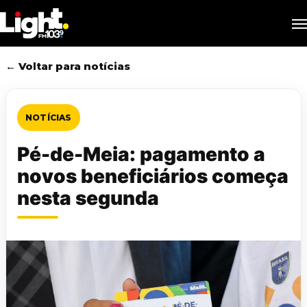
Skip
M
to
main
content
← Voltar para notícias
NOTÍCIAS
Pé-de-Meia: pagamento a
novos beneficiários começa
nesta segunda