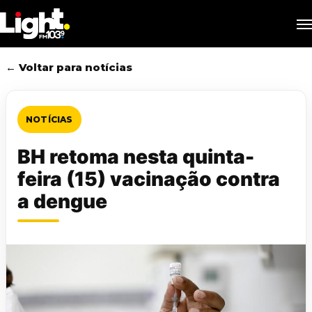
Skip
M
to
main
content
← Voltar para notícias
NOTÍCIAS
BH retoma nesta quinta-
feira (15) vacinação contra
a dengue