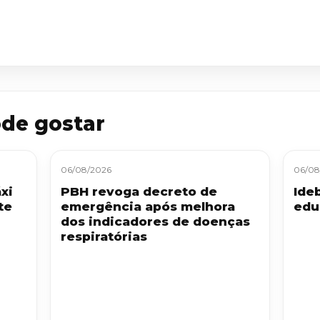
de gostar
06/08/2026
06/08
xi
PBH revoga decreto de
Ide
te
emergência após melhora
edu
dos indicadores de doenças
respiratórias