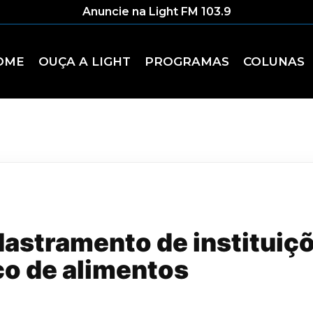
Anuncie na Light FM 103.9
OME
OUÇA A LIGHT
PROGRAMAS
COLUNAS
dastramento de instituiç
co de alimentos