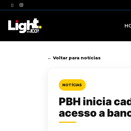
Skip
twitter
instagram
to
main
content
H
← Voltar para notícias
NOTÍCIAS
PBH inicia ca
acesso a ban