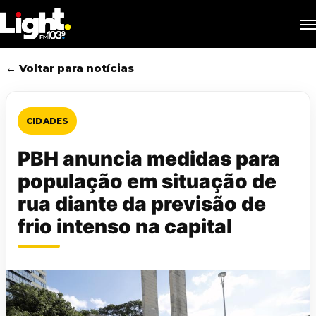
Skip
M
to
main
content
← Voltar para notícias
CIDADES
PBH anuncia medidas para
população em situação de
rua diante da previsão de
frio intenso na capital