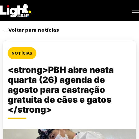
Skip
M
to
main
content
← Voltar para notícias
NOTÍCIAS
<strong>PBH abre nesta
quarta (26) agenda de
agosto para castração
gratuita de cães e gatos
</strong>