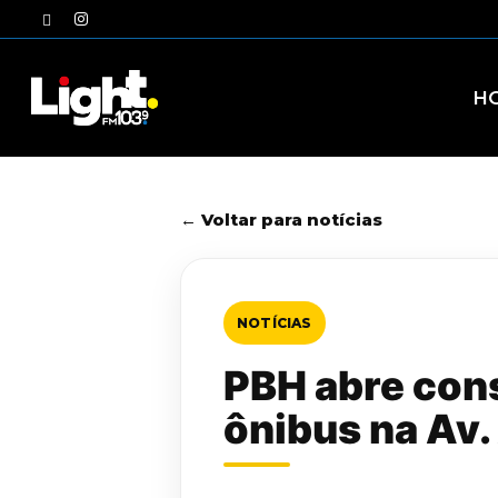
Skip
twitter
instagram
to
main
content
H
← Voltar para notícias
NOTÍCIAS
PBH abre cons
ônibus na Av.