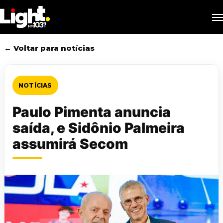
Skip
M
to
main
content
← Voltar para notícias
NOTÍCIAS
Paulo Pimenta anuncia
saída, e Sidônio Palmeira
assumirá Secom