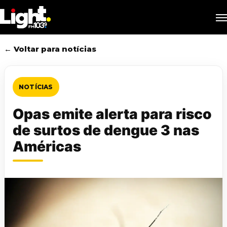
Skip
M
to
main
content
← Voltar para notícias
NOTÍCIAS
Opas emite alerta para risco
de surtos de dengue 3 nas
Américas