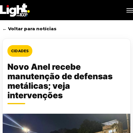
Skip
M
to
main
content
← Voltar para notícias
CIDADES
Novo Anel recebe
manutenção de defensas
metálicas; veja
intervenções