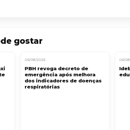
de gostar
06/08/2026
06/08
xi
PBH revoga decreto de
Ide
te
emergência após melhora
edu
dos indicadores de doenças
respiratórias