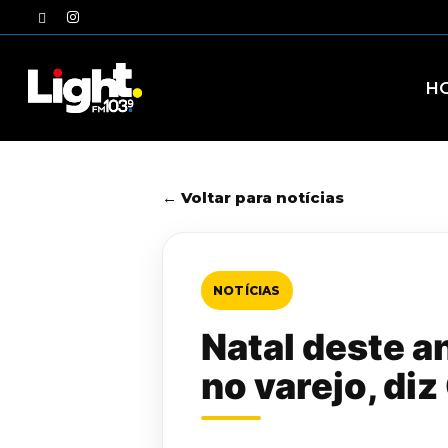
Skip
twitter
instagram
to
main
content
H
← Voltar para notícias
NOTÍCIAS
Natal deste a
no varejo, di