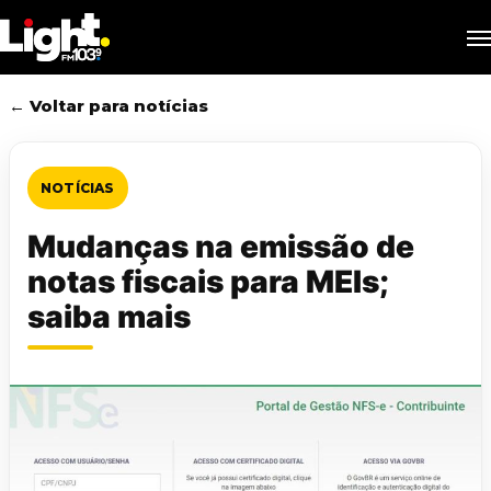
Skip
M
to
main
content
← Voltar para notícias
NOTÍCIAS
Mudanças na emissão de
notas fiscais para MEIs;
saiba mais