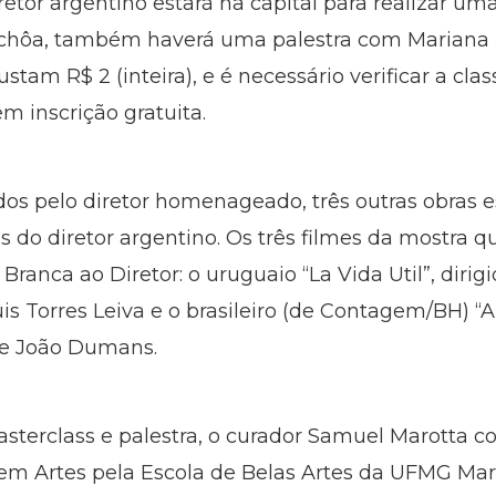
iretor argentino estará na capital para realizar u
chôa, também haverá uma palestra com Mariana Mo
stam R$ 2 (inteira), e é necessário verificar a clas
êm inscrição gratuita.
idos pelo diretor homenageado, três outras obras 
 do diretor argentino. Os três filmes da mostra q
nca ao Diretor: o uruguaio “La Vida Util”, dirigid
uis Torres Leiva e o brasileiro (de Contagem/BH) “A
 e João Dumans.
sterclass e palestra, o curador Samuel Marotta c
em Artes pela Escola de Belas Artes da UFMG Mar