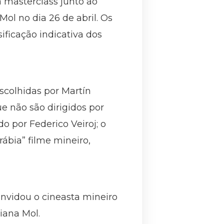
ma masterclass junto ao
l no dia 26 de abril. Os
sificação indicativa dos
escolhidas por Martín
ue não são dirigidos por
o por Federico Veiroj; o
rábia” filme mineiro,
onvidou o cineasta mineiro
iana Mol.