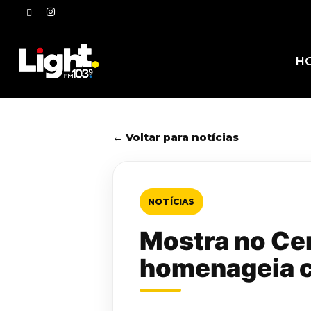
Skip
twitter
instagram
to
main
content
H
← Voltar para notícias
NOTÍCIAS
Mostra no Ce
homenageia c