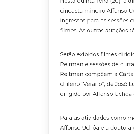
Nesta quinta-feira (20), o d
cineasta mineiro Affonso U
ingressos para as sessões cu
filmes. As outras atrações t
Serão exibidos filmes dirig
Rejtman e sessões de curtas
Rejtman compõem a Carta Bra
chileno “Verano”, de José L
dirigido por Affonso Uchoa
Para as atividades como ma
Affonso Uchôa e a doutora 