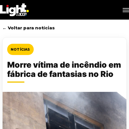
Skip
M
to
main
content
← Voltar para notícias
NOTÍCIAS
Morre vítima de incêndio em
fábrica de fantasias no Rio