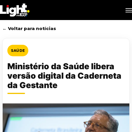
Skip
M
to
main
content
← Voltar para notícias
SAÚDE
Ministério da Saúde libera
versão digital da Caderneta
da Gestante