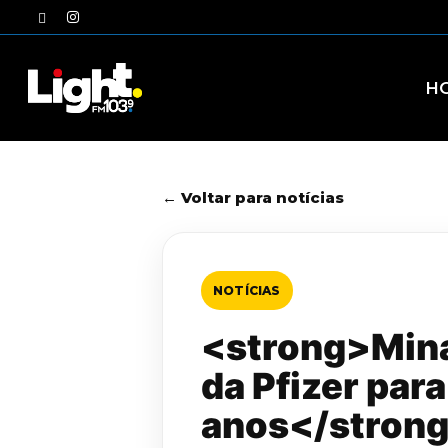
Skip
twitter
instagram
to
main
content
H
← Voltar para notícias
NOTÍCIAS
<strong>Minas
da Pfizer par
anos</stron