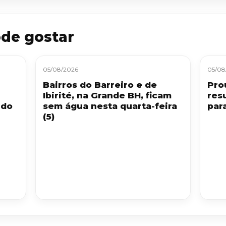
de gostar
05/08/2026
05/08
Bairros do Barreiro e de
Pro
Ibirité, na Grande BH, ficam
res
 do
sem água nesta quarta-feira
par
(5)