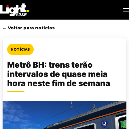
Skip
M
to
main
content
← Voltar para notícias
NOTÍCIAS
Metrô BH: trens terão
intervalos de quase meia
hora neste fim de semana