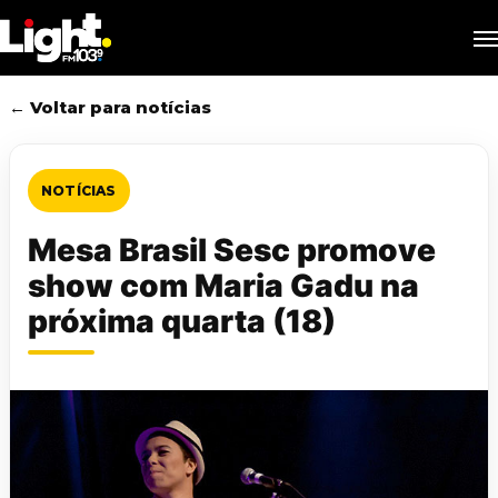
Skip
M
to
main
content
← Voltar para notícias
NOTÍCIAS
Mesa Brasil Sesc promove
show com Maria Gadu na
próxima quarta (18)