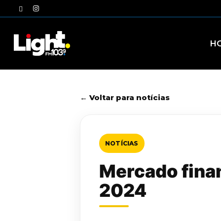
Skip
twitter
instagram
to
main
content
H
← Voltar para notícias
NOTÍCIAS
Mercado finan
2024