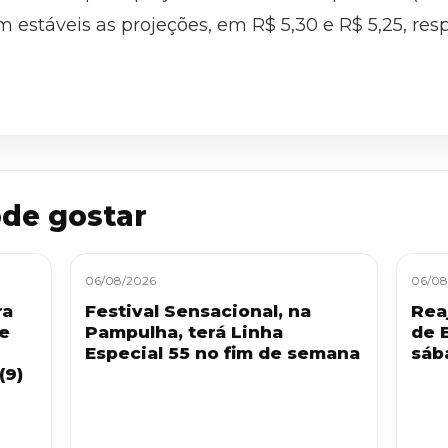
estáveis as projeções, em R$ 5,30 e R$ 5,25, res
de gostar
06/08/2026
06/08
ra
Festival Sensacional, na
Reaj
 e
Pampulha, terá Linha
de 
Especial 55 no fim de semana
sáb
(9)