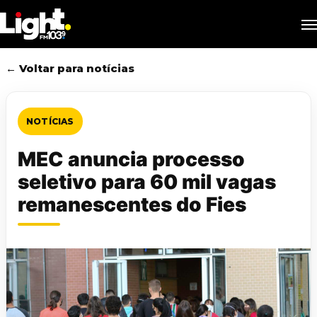
Skip
M
to
main
content
← Voltar para notícias
NOTÍCIAS
MEC anuncia processo
seletivo para 60 mil vagas
remanescentes do Fies