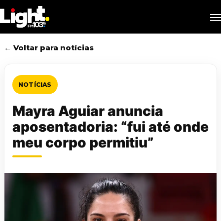
Skip
M
to
main
content
← Voltar para notícias
NOTÍCIAS
Mayra Aguiar anuncia
aposentadoria: “fui até onde
meu corpo permitiu”