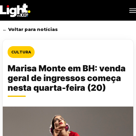
Skip
M
to
main
content
← Voltar para notícias
CULTURA
Marisa Monte em BH: venda
geral de ingressos começa
nesta quarta-feira (20)