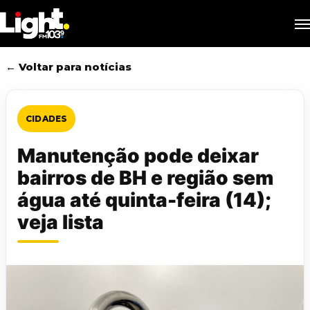
Skip
M
to
main
content
← Voltar para notícias
CIDADES
Manutenção pode deixar
bairros de BH e região sem
água até quinta-feira (14);
veja lista