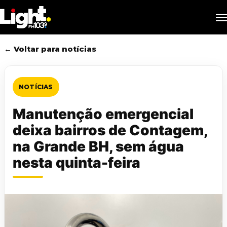
Skip
M
to
main
content
← Voltar para notícias
NOTÍCIAS
Manutenção emergencial
deixa bairros de Contagem,
na Grande BH, sem água
nesta quinta-feira