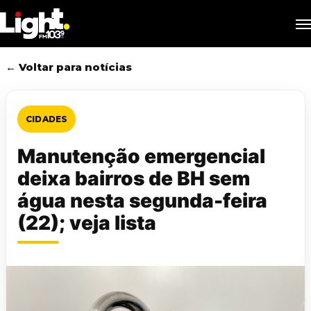
Skip
M
to
main
content
← Voltar para notícias
CIDADES
Manutenção emergencial
deixa bairros de BH sem
água nesta segunda-feira
(22); veja lista