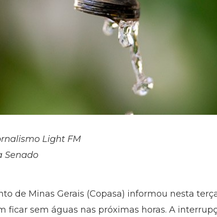
ornalismo Light FM
a Senado
de Minas Gerais (Copasa) informou nesta terça-fe
m ficar sem águas nas próximas horas. A interrup