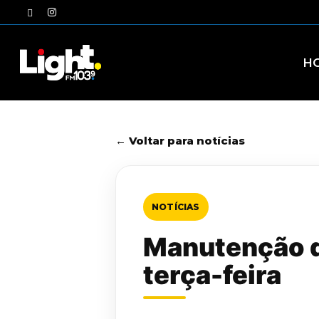
Skip
twitter
instagram
to
main
content
H
← Voltar para notícias
NOTÍCIAS
Manutenção d
terça-feira