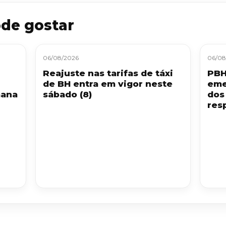
de gostar
06/08/2026
06/08
Reajuste nas tarifas de táxi
PBH
de BH entra em vigor neste
eme
mana
sábado (8)
dos
resp