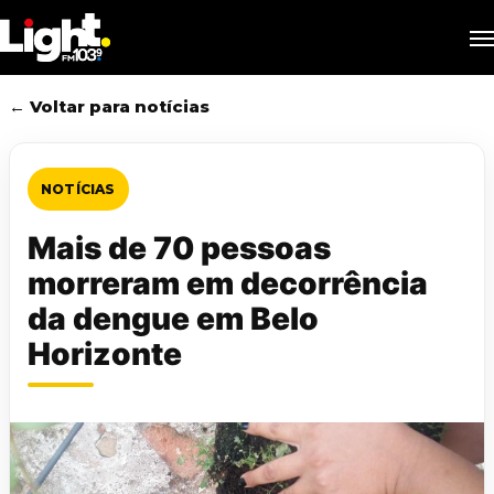
Skip
M
to
main
content
← Voltar para notícias
NOTÍCIAS
Mais de 70 pessoas
morreram em decorrência
da dengue em Belo
Horizonte