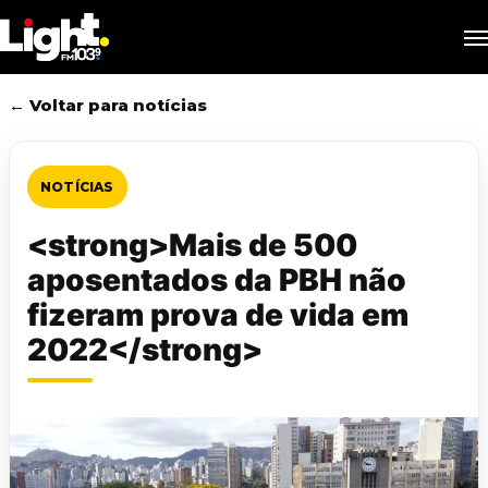
Skip
M
to
main
content
← Voltar para notícias
NOTÍCIAS
<strong>Mais de 500
aposentados da PBH não
fizeram prova de vida em
2022</strong>