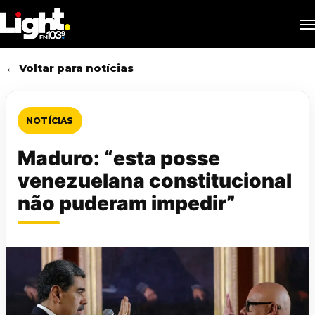
Skip
M
to
main
content
← Voltar para notícias
NOTÍCIAS
Maduro: “esta posse
venezuelana constitucional
não puderam impedir”