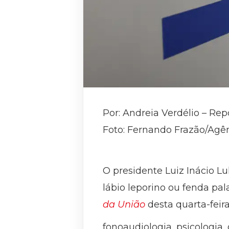
Por: Andreia Verdélio – Rep
Foto: Fernando Frazão/Agên
O presidente Luiz Inácio Lul
lábio leporino ou fenda pa
da União
desta quarta-feir
fonoaudiologia, psicologia,