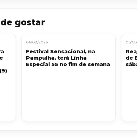
de gostar
06/08/2026
06/08
ra
Festival Sensacional, na
Reaj
 e
Pampulha, terá Linha
de 
Especial 55 no fim de semana
sáb
(9)