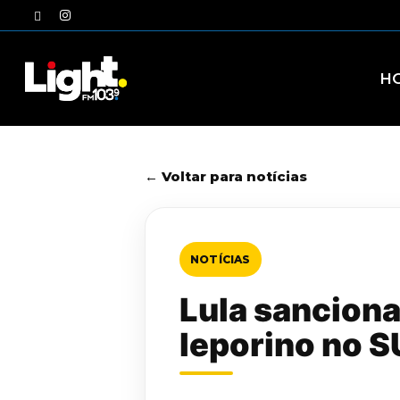
Skip
twitter
instagram
to
main
content
H
← Voltar para notícias
NOTÍCIAS
Lula sanciona 
leporino no 