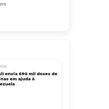
ers
/2026
sil envia 690 mil doses de
inas em ajuda à
ezuela