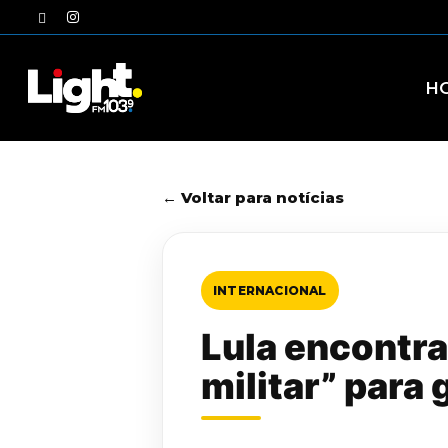
Skip
twitter
instagram
to
main
content
H
← Voltar para notícias
INTERNACIONAL
Lula encontra
militar” para 