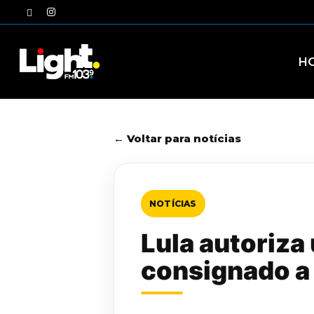
Skip
twitter
instagram
to
main
content
H
← Voltar para notícias
NOTÍCIAS
Lula autoriza 
consignado a