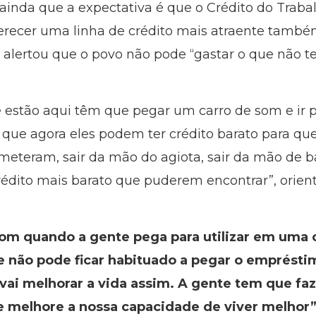
 ainda que a expectativa é que o Crédito do Traba
erecer uma linha de crédito mais atraente també
, alertou que o povo não pode “gastar o que não t
e estão aqui têm que pegar um carro de som e ir p
s que agora eles podem ter crédito barato para qu
eteram, sair da mão do agiota, sair da mão de b
 crédito mais barato que puderem encontrar”, orien
m quando a gente pega para utilizar em uma c
e não pode ficar habituado a pegar o emprésti
vai melhorar a vida assim. A gente tem que fa
 melhore a nossa capacidade de viver melhor”, 