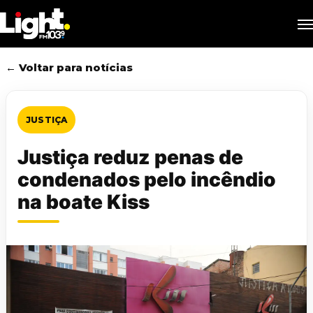
Skip
M
to
main
content
← Voltar para notícias
JUSTIÇA
Justiça reduz penas de
condenados pelo incêndio
na boate Kiss