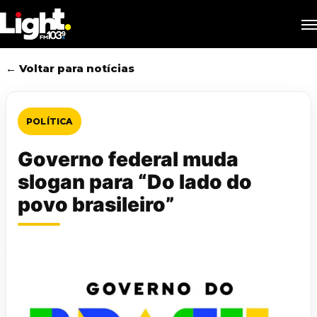
Skip
M
to
main
content
← Voltar para notícias
POLÍTICA
Governo federal muda
slogan para “Do lado do
povo brasileiro”