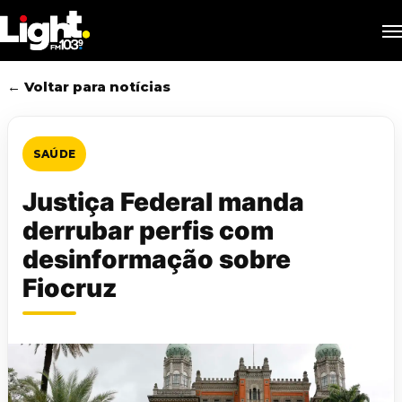
Skip
M
to
main
content
← Voltar para notícias
SAÚDE
Justiça Federal manda
derrubar perfis com
desinformação sobre
Fiocruz