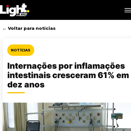
Skip
M
to
main
content
← Voltar para notícias
NOTÍCIAS
Internações por inflamações
intestinais cresceram 61% em
dez anos