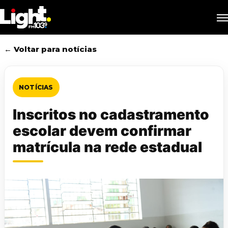
Skip
M
to
main
content
← Voltar para notícias
NOTÍCIAS
Inscritos no cadastramento
escolar devem confirmar
matrícula na rede estadual