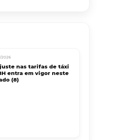
/2026
uste nas tarifas de táxi
BH entra em vigor neste
ado (8)