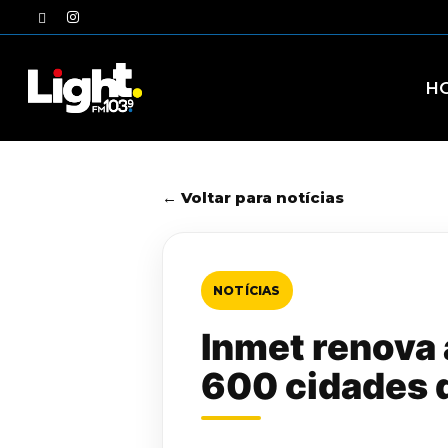
Skip
twitter
instagram
to
main
content
H
← Voltar para notícias
NOTÍCIAS
Inmet renova 
600 cidades 