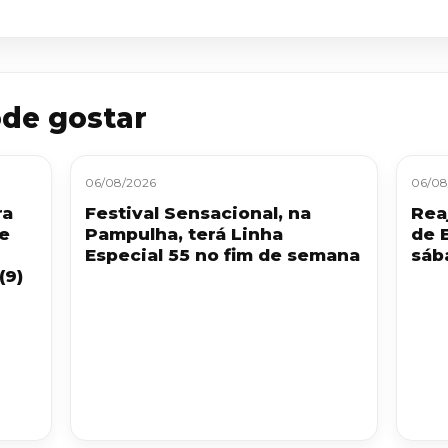
de gostar
06/08/2026
06/08
ra
Festival Sensacional, na
Reaj
 e
Pampulha, terá Linha
de 
Especial 55 no fim de semana
sáb
(9)