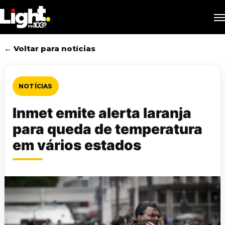
Skip
M
to
main
content
← Voltar para notícias
NOTÍCIAS
Inmet emite alerta laranja
para queda de temperatura
em vários estados