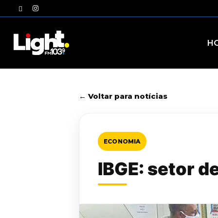
Skip
twitter
instagram
to
main
content
H
← Voltar para notícias
ECONOMIA
IBGE: setor d