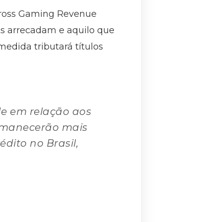
 Gross Gaming Revenue
ts arrecadam e aquilo que
edida tributará títulos
de em relação aos
ermanecerão mais
dito no Brasil,