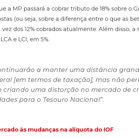
ue a MP passará a cobrar tributo de 18% sobre o
tas (ou seja, sobre a diferença entre o que as be
vez dos 12% cobrados atualmente. Além disso, a m
 LCA e LCI, em 5%.
] continuarão a manter uma distância gran
 geral [em termos de taxação], mas não p
o criando uma distorção no mercado de cré
ldades para o Tesouro Nacional”.
rcado às mudanças na alíquota do IOF