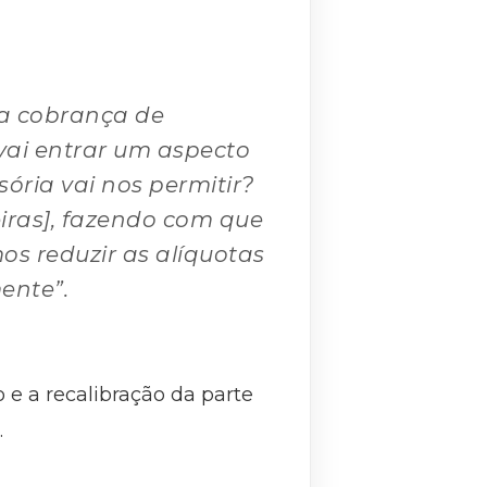
na cobrança de
 vai entrar um aspecto
ória vai nos permitir?
iras], fazendo com que
os reduzir as alíquotas
ente”.
 e a recalibração da parte
.