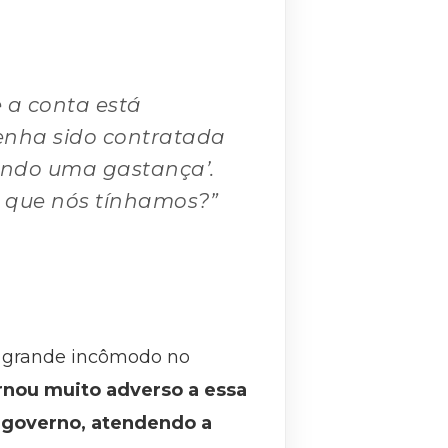
e a conta está
enha sido contratada
tendo uma gastança’.
e que nós tínhamos?”
m grande incômodo no
rnou muito adverso a essa
o governo, atendendo a