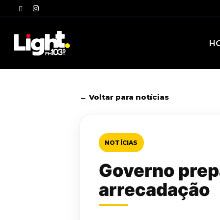
Skip
twitter
instagram
to
main
content
H
← Voltar para notícias
NOTÍCIAS
Governo prepa
arrecadação