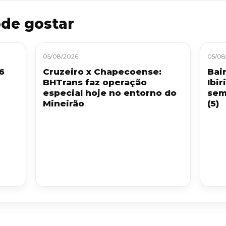
de gostar
05/08/2026
05/08
6
Cruzeiro x Chapecoense:
Bai
BHTrans faz operação
Ibir
especial hoje no entorno do
sem
Mineirão
(5)