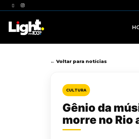
Skip
twitter
instagram
to
main
content
H
← Voltar para notícias
CULTURA
Gênio da mús
morre no Rio 