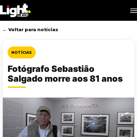
Skip
M
to
main
content
← Voltar para notícias
NOTÍCIAS
Fotógrafo Sebastião
Salgado morre aos 81 anos