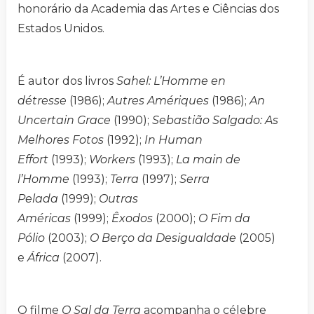
honorário da Academia das Artes e Ciências dos
Estados Unidos.
É autor dos livros
Sahel: L’Homme en
détresse
(1986);
Autres Amériques
(1986);
An
Uncertain Grace
(1990);
Sebastião Salgado: As
Melhores Fotos
(1992);
In Human
Effort
(1993);
Workers
(1993);
La main de
l’Homme
(1993);
Terra
(1997);
Serra
Pelada
(1999);
Outras
Américas
(1999);
Êxodos
(2000);
O Fim da
Pólio
(2003);
O Berço da Desigualdade
(2005)
e
África
(2007).
O filme
O Sal da Terra
acompanha o célebre