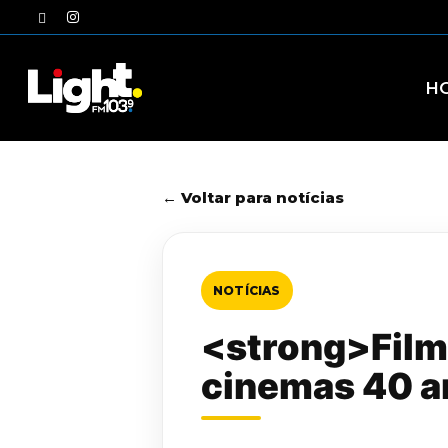
Skip
twitter
instagram
to
main
content
H
← Voltar para notícias
NOTÍCIAS
<strong>Filme
cinemas 40 a