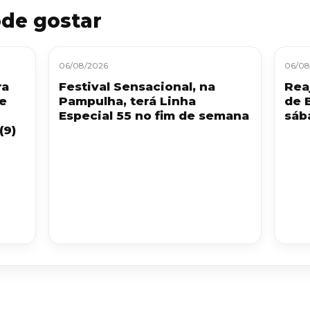
de gostar
06/08/2026
06/08
ra
Festival Sensacional, na
Reaj
 e
Pampulha, terá Linha
de 
Especial 55 no fim de semana
sáb
(9)