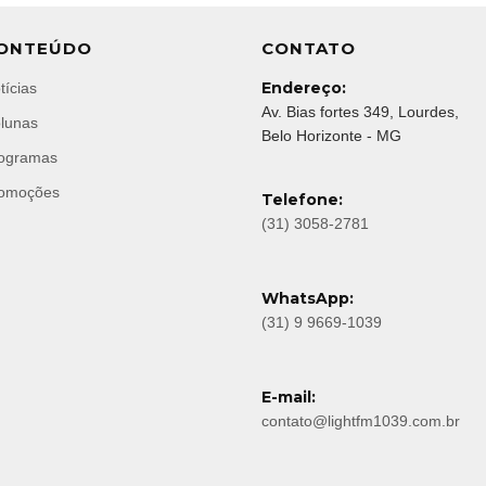
ONTEÚDO
CONTATO
Endereço:
tícias
Av. Bias fortes 349, Lourdes,
lunas
Belo Horizonte - MG
ogramas
omoções
Telefone:
(31) 3058-2781
WhatsApp:
(31) 9 9669-1039
E-mail:
contato@lightfm1039.com.br