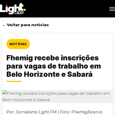
Skip
M
to
main
content
← Voltar para notícias
NOTÍCIAS
Fhemig recebe inscrições
para vagas de trabalho em
Belo Horizonte e Sabará
Por: Jornalismo Light FM | Foto: Fhemig/Acervo