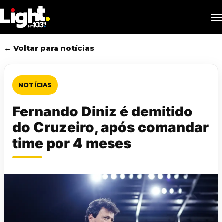
Skip
M
to
main
content
← Voltar para notícias
NOTÍCIAS
Fernando Diniz é demitido
do Cruzeiro, após comandar
time por 4 meses