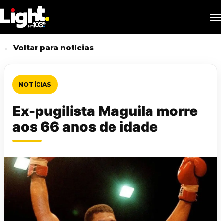
Skip
M
to
main
content
← Voltar para notícias
NOTÍCIAS
Ex-pugilista Maguila morre
aos 66 anos de idade