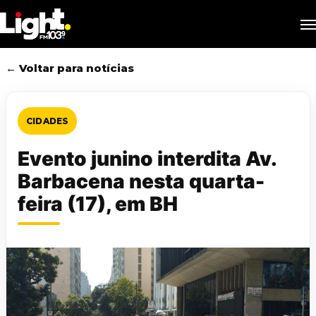
Skip
M
to
main
content
← Voltar para notícias
CIDADES
Evento junino interdita Av.
Barbacena nesta quarta-
feira (17), em BH