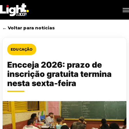
Skip
M
to
main
content
← Voltar para notícias
EDUCAÇÃO
Encceja 2026: prazo de
inscrição gratuita termina
nesta sexta-feira